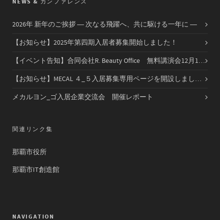
NEWS & カンファレンス
2026年 新年のご挨拶 ― 次なる飛躍へ、共に駆ける一年に ―
【お知らせ】2025年第四期入居者募集開始しました！
【イベント告知】合同会社R. Beauty Office 無料講演会12月14日（日）開催
【お知らせ】MECAL ４_５入居募集専用ページを開設しました！！
メカルヨン_ゴ入居企業交流会 開催レポート
関連リンク集
那覇市役所
那覇市IT創造館
NAVIGATION