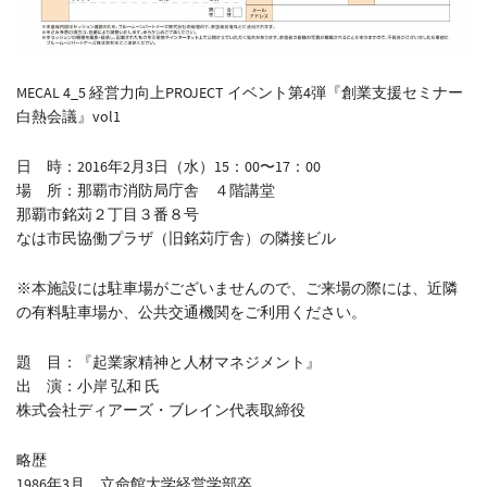
MECAL 4_5 経営力向上PROJECT イベント第4弾『創業支援セミナー
白熱会議』vol1
日 時：2016年2月3日（水）15：00〜17：00
場 所：那覇市消防局庁舎 ４階講堂
那覇市銘苅２丁目３番８号
なは市民協働プラザ（旧銘苅庁舎）の隣接ビル
※本施設には駐車場がございませんので、ご来場の際には、近隣
の有料駐車場か、公共交通機関をご利用ください。
題 目：『起業家精神と人材マネジメント』
出 演：小岸 弘和 氏
株式会社ディアーズ・ブレイン代表取締役
略歴
1986年3月 立命館大学経営学部卒