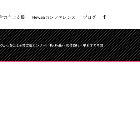
営力向上支援
News&カンファレンス
ブログ
ECAL 4_5(なは産業支援センター)
>
Portfolio
>
教育旅行・平和学習事業